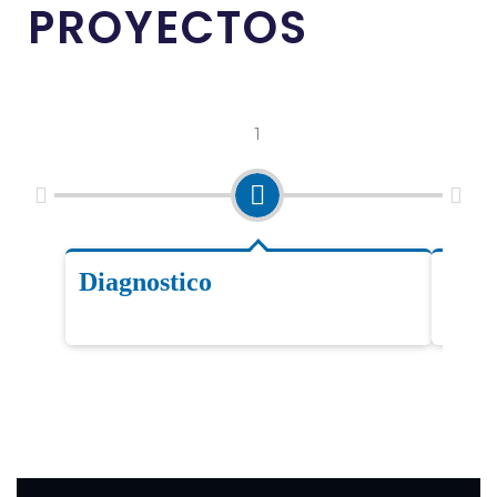
PROYECTOS
1
Diagnostico
Desa
fluj